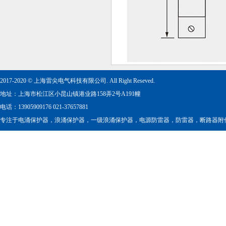
2017-2020 © 上海雷尖电气科技有限公司. All Right Reseved.
地址：上海市松江区小昆山镇港业路158弄2号A191幢
电话：13905909176 021-37657881
专注于
电涌保护器
，
浪涌保护器
，
一级浪涌保护器
，
电源防雷器
，
防雷器
，
断路器附