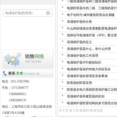
一级浪涌保护器和二级浪涌保护器的
电源防雷器分的二级、三级指的是什
电涌保护器(防雷器)
电子化时代 城市建筑防雷迫在眉睫
浪涌保护器的分类
什么样的现场仪表需要配置电涌保护器
选择信号电涌保护器（SPD）要注
浪涌保护器的定义
浪涌保护器是什么，有什么作用
浪涌保护器的工作原理
电涌保护器SPD基础知识
电涌保护器保护的电力供应安全
浪涌保护器的原理及安装事项
电话：021-37657881
防雷器的防雷应用
手机：15715949777
防雷器在电力系统防雷保护施工过程
15606060012
浪涌保护器和避雷器的区别
13905909176
电涌保护器防雷结构的多方面优点包
地址：上海市松江区小昆山镇港业路
共
1
页 第
1
页 检索到
16
条信息
158弄2号A191幢