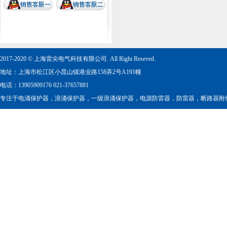
2017-2020 © 上海雷尖电气科技有限公司. All Right Reseved.
地址：上海市松江区小昆山镇港业路158弄2号A191幢
电话：13905909176 021-37657881
专注于
电涌保护器
，
浪涌保护器
，
一级浪涌保护器
，
电源防雷器
，
防雷器
，
断路器附