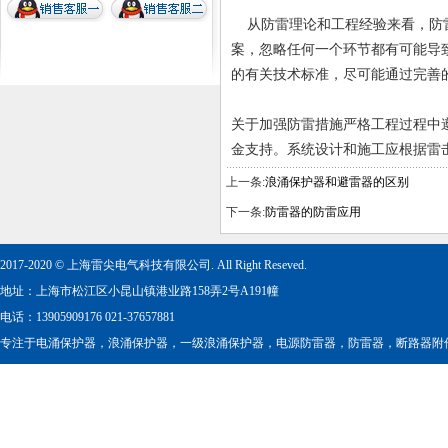
从防雷理论和工程经验来看，防雷
案，忽略任何一个环节都有可能导
的有关技术标准，尽可能通过完善
关于加强防雷措施严格工程过程中
金支持。系统设计和施工应根据雷
上一条:
浪涌保护器和避雷器的区别
下一条:
防雷器的防雷应用
2017-2020 © 上海雷尖电气科技有限公司. All Right Reseved.
地址：上海市松江区小昆山镇港业路158弄2号A191幢
电话：13905909176 021-37657881
专注于
电涌保护器
，
浪涌保护器
，
一级浪涌保护器
，
电源防雷器
，
防雷器
，
断路器附