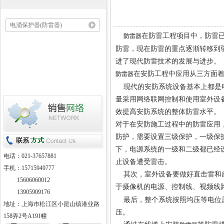
电涌保护器(防雷器)
在防雷工程项目中，防雷
防雷器
防雷，现在防雷的重点逐渐转移到
进了现代防雷技术的发展与进步。
在安防工程中应用从三方面
防雷器
现代的安防系统设备基本上都是电
量采用网络联网控制和使用室外设
效提高安防系统的整体防雷水平。
对于在安防施工过程中的防雷应用
防护，需要设置三级保护，一级保护
下，电源系统的一级和二级都已经
电话：021-37657881
止设备遭受雷击。
手机：15715949777
其次，室外设备要做好直击雷和感
15606060012
于摄像机的电源、控制线、视频线
13905909176
最后，整个系统按照均压等电位原
地址：上海市松江区小昆山镇港业路
压。
158弄2号A191幢