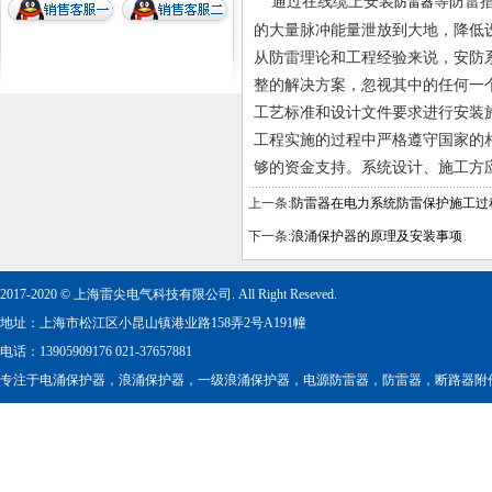
通过在线缆上安装
等防雷
防雷器
的大量脉冲能量泄放到大地，降低
从防雷理论和工程经验来说，安防
整的解决方案，忽视其中的任何一
工艺标准和设计文件要求进行安装
工程实施的过程中严格遵守国家的
够的资金支持。系统设计、施工方
上一条:
防雷器在电力系统防雷保护施工过
下一条:
浪涌保护器的原理及安装事项
2017-2020 © 上海雷尖电气科技有限公司. All Right Reseved.
地址：上海市松江区小昆山镇港业路158弄2号A191幢
电话：13905909176 021-37657881
专注于
电涌保护器
，
浪涌保护器
，
一级浪涌保护器
，
电源防雷器
，
防雷器
，
断路器附